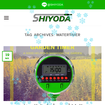
ข้าม
ไป
ยัง
เนื้อหา
TAG ARCHIVES:
WATERTIMER
19
พ.ย.