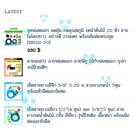
LATEST
ชุดพ่นหมอก ลดฝุ่น ลดอุณหภูมิ รดน้ำต้นไม้ 20 หัว สาย
ไมโคร8/11 อย่างดี 20เมตร พร้อมข้อต่อครบชุด
[IRS02-20]
330
฿
สายลมPU สายพ่นหมอก สายพียู ใช้กับพ่นหมอก อุปก
รณ์นิวเมติก
เซ็ตสายยางสีฟ้า 5/8" 5-20 ม สายยางรดน้ำ 5หุน
พร้อมหัวฉีดและข้อต่อ
เซ็ตสายยางเขียว 1/2"(4 หุน) และ 5/8"(5 หุน) สาย
ยางรดน้ำต้นไม้ 2ชั้น สีเขียว รุ่นรีไซเคิล เนื้อหนา พร้อมข้อ
ต่อและหัวฉีด