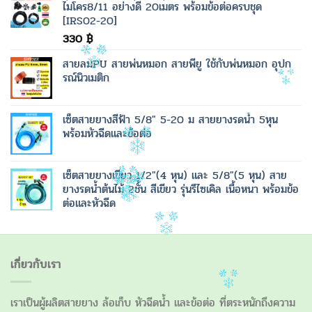
ไมโคร8/11 อย่างดี 20เมตร พร้อมข้อต่อครบชุด
[IRS02-20]
330
฿
สายลมPU สายพ่นหมอก สายพียู ใช้กับพ่นหมอก อุปก
รณ์นิวเมติก
เซ็ตสายยางสีฟ้า 5/8" 5-20 ม สายยางรดน้ำ 5หุน
พร้อมหัวฉีดและข้อต่อ
เซ็ตสายยางเขียว 1/2"(4 หุน) และ 5/8"(5 หุน) สาย
ยางรดน้ำต้นไม้ 2ชั้น สีเขียว รุ่นรีไซเคิล เนื้อหนา พร้อมข้อ
ต่อและหัวฉีด
เกี่ยวกับเรา
เราเป็นผู้ผลิตสายยาง ล้อเก็บ หัวฉีดน้ำ และข้อต่อ ที่ตระหนักถึงความ