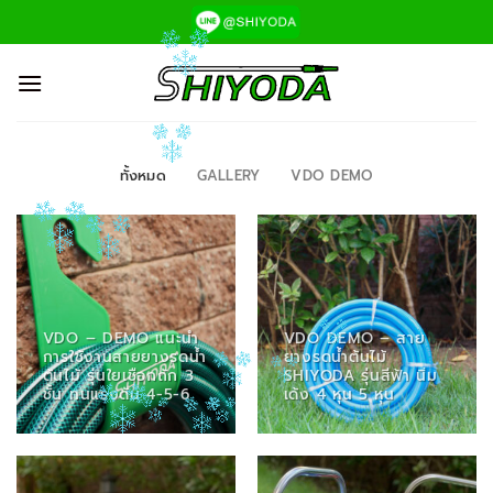
ข้าม
ไป
ยัง
เนื้อหา
ทั้งหมด
GALLERY
VDO DEMO
VDO – DEMO แนะนำ
VDO DEMO – สาย
การใช้งานสายยางรดน้ำ
ยางรดน้ำต้นไม้
ต้นไม้ รุ่นใยเชือกถัก 3
SHIYODA รุ่นสีฟ้า นิ่ม
ชั้น ทนแรงดัน 4-5-6
เด้ง 4 หุน 5 หุน