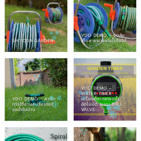
VDO DEMO – ชุดล้อ
SHIYODA GARDEN
เก็บสายยางรดน้ำต้นไม้
VDO DEMO –
WATER TIMER
VDO DEMO – สาทิต
เครื่องตั้งเวลารดน้ำ
การใช้งานสปริงเกอร์
อัตโนมัติ ระบบ BALL
รดน้ำในบ้าน
VALVE