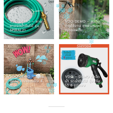
VDO DEMO – สาย
VDO DEMO – สาทิต
ยางรดน้ำต้นไม้ รุ่น
การใช้งาน ชุดพ่นหมอก
SPIRAL21
ละอองฝอย
VDO DEMO – ข้อต่อ
VDO – DEMO หัวฉีด
ก๊อกสนามแยกเป็น 4
น้ำ รดน้ำต้นไม้ รุ่นปรับ
ทาง
ได้ 8 รูปแบบ