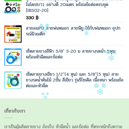
ไมโคร8/11 อย่างดี 20เมตร พร้อมข้อต่อครบชุด
[IRS02-20]
330
฿
สายลมPU สายพ่นหมอก สายพียู ใช้กับพ่นหมอก อุปก
รณ์นิวเมติก
เซ็ตสายยางสีฟ้า 5/8" 5-20 ม สายยางรดน้ำ 5หุน
พร้อมหัวฉีดและข้อต่อ
เซ็ตสายยางเขียว 1/2"(4 หุน) และ 5/8"(5 หุน) สาย
ยางรดน้ำต้นไม้ 2ชั้น สีเขียว รุ่นรีไซเคิล เนื้อหนา พร้อมข้อ
ต่อและหัวฉีด
เกี่ยวกับเรา
เราเป็นผู้ผลิตสายยาง ล้อเก็บ หัวฉีดน้ำ และข้อต่อ ที่ตระหนักถึงความ