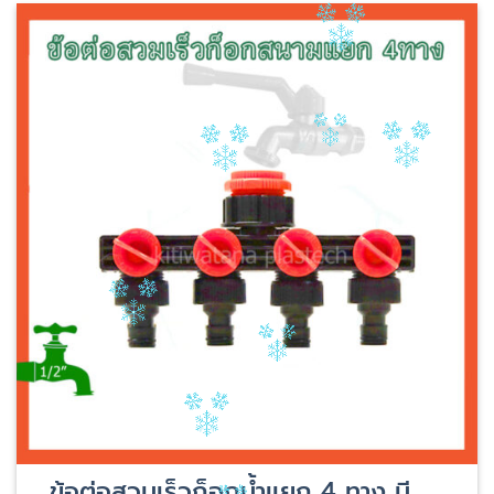
ข้อต่อสวมเร็วก็อกน้ำแยก 4 ทาง มี