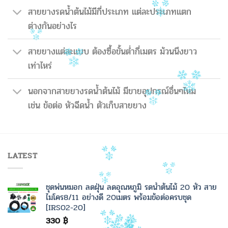
สายยางรดน้ำต้นไม้มีกี่ประเภท แต่ละประเภทแตก
ต่างกันอย่างไร
สายยางแต่ละแบบ ต้องซื้อขั้นต่ำกี่เมตร ม้วนนึงยาว
เท่าไหร่
นอกจากสายยางรดน้ำต้นไม้ มีขายอุปกรณ์อื่นๆไหม
เช่น ข้อต่อ หัวฉีดน้ำ ตัวเก็บสายยาง
LATEST
ชุดพ่นหมอก ลดฝุ่น ลดอุณหภูมิ รดน้ำต้นไม้ 20 หัว สาย
ไมโคร8/11 อย่างดี 20เมตร พร้อมข้อต่อครบชุด
[IRS02-20]
330
฿