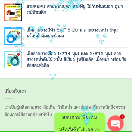
สายลมPU สายพ่นหมอก สายพียู ใช้กับพ่นหมอก อุปก
รณ์นิวเมติก
เซ็ตสายยางสีฟ้า 5/8" 5-20 ม สายยางรดน้ำ 5หุน
พร้อมหัวฉีดและข้อต่อ
เซ็ตสายยางเขียว 1/2"(4 หุน) และ 5/8"(5 หุน) สาย
ยางรดน้ำต้นไม้ 2ชั้น สีเขียว รุ่นรีไซเคิล เนื้อหนา พร้อมข้อ
ต่อและหัวฉีด
เกี่ยวกับเรา
เราเป็นผู้ผลิตสายยาง ล้อเก็บ หัวฉีดน้ำ และข้อต่อ ที่ตระหนักถึงความ
ต้องการใช้งานอย่างแท้จริง
1
สอบถามเพิ่มเติม
หรือสั่งซื้อได้เลย >>