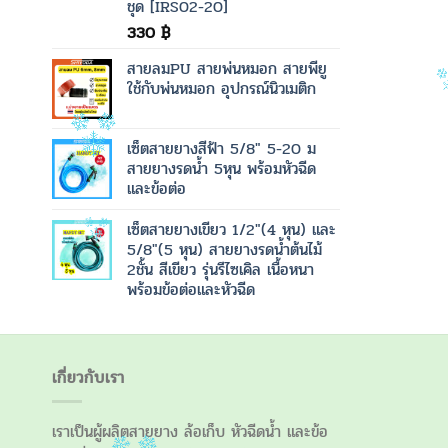
ชุด [IRS02-20]
330
฿
สายลมPU สายพ่นหมอก สายพียู
ใช้กับพ่นหมอก อุปกรณ์นิวเมติก
เซ็ตสายยางสีฟ้า 5/8" 5-20 ม
สายยางรดน้ำ 5หุน พร้อมหัวฉีด
และข้อต่อ
เซ็ตสายยางเขียว 1/2"(4 หุน) และ
5/8"(5 หุน) สายยางรดน้ำต้นไม้
2ชั้น สีเขียว รุ่นรีไซเคิล เนื้อหนา
พร้อมข้อต่อและหัวฉีด
เกี่ยวกับเรา
เราเป็นผู้ผลิตสายยาง ล้อเก็บ หัวฉีดน้ำ และข้อ