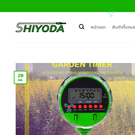
ข้าม
ไป
ยัง
เนื้อหา
หน้าแรก
สินค้าทั้งหม
28
ส.ค.