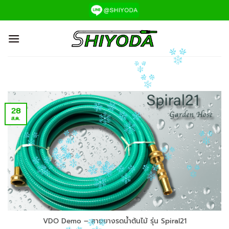
ข้าม
ไป
ยัง
เนื้อหา
28
ส.ค.
VDO Demo – สายยางรดน้ำต้นไม้ รุ่น Spiral21