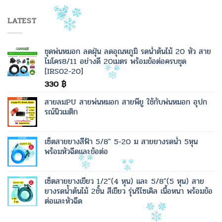
LATEST
ชุดพ่นหมอก ลดฝุ่น ลดอุณหภูมิ รดน้ำต้นไม้ 20 หัว สาย
ไมโคร8/11 อย่างดี 20เมตร พร้อมข้อต่อครบชุด
[IRS02-20]
330
฿
สายลมPU สายพ่นหมอก สายพียู ใช้กับพ่นหมอก อุปก
รณ์นิวเมติก
เซ็ตสายยางสีฟ้า 5/8" 5-20 ม สายยางรดน้ำ 5หุน
พร้อมหัวฉีดและข้อต่อ
เซ็ตสายยางเขียว 1/2"(4 หุน) และ 5/8"(5 หุน) สาย
ยางรดน้ำต้นไม้ 2ชั้น สีเขียว รุ่นรีไซเคิล เนื้อหนา พร้อมข้อ
ต่อและหัวฉีด