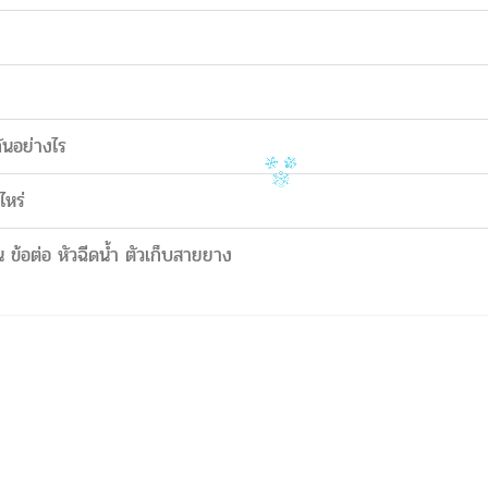
ันอย่างไร
ไหร่
 ข้อต่อ หัวฉีดน้ำ ตัวเก็บสายยาง