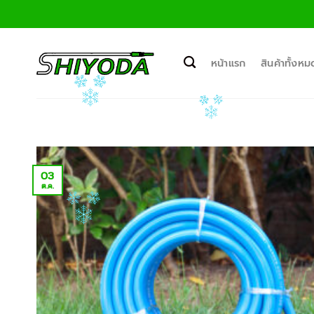
ข้าม
ไป
ยัง
เนื้อหา
หน้าแรก
สินค้าทั้งหม
03
ต.ค.