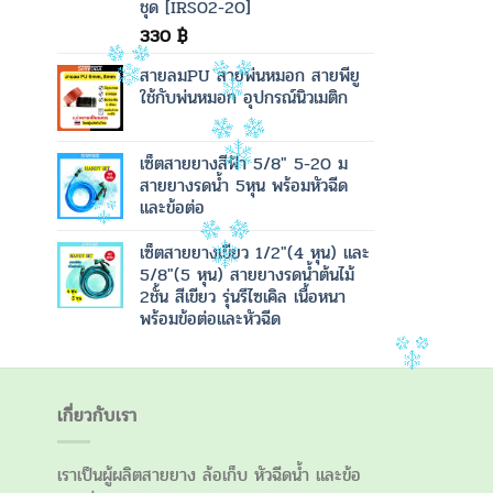
ชุด [IRS02-20]
330
฿
สายลมPU สายพ่นหมอก สายพียู
ใช้กับพ่นหมอก อุปกรณ์นิวเมติก
เซ็ตสายยางสีฟ้า 5/8" 5-20 ม
สายยางรดน้ำ 5หุน พร้อมหัวฉีด
และข้อต่อ
เซ็ตสายยางเขียว 1/2"(4 หุน) และ
5/8"(5 หุน) สายยางรดน้ำต้นไม้
2ชั้น สีเขียว รุ่นรีไซเคิล เนื้อหนา
พร้อมข้อต่อและหัวฉีด
เกี่ยวกับเรา
เราเป็นผู้ผลิตสายยาง ล้อเก็บ หัวฉีดน้ำ และข้อ