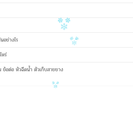
ันอย่างไร
ไหร่
 ข้อต่อ หัวฉีดน้ำ ตัวเก็บสายยาง