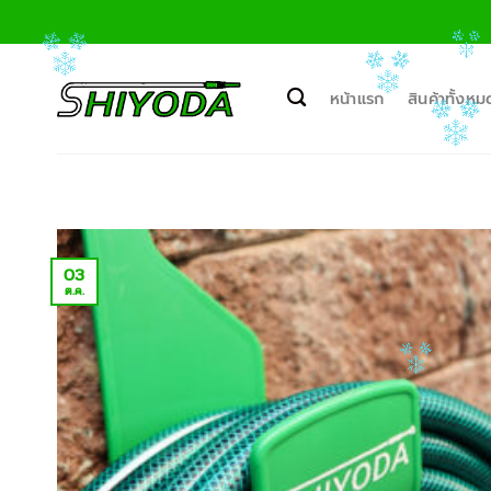
ข้าม
ไป
ยัง
เนื้อหา
หน้าแรก
สินค้าทั้งหม
03
ต.ค.