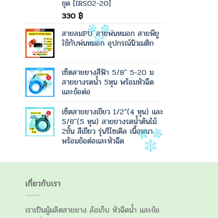
ชุด [IRS02-20]
330
฿
สายลมPU สายพ่นหมอก สายพียู
ใช้กับพ่นหมอก อุปกรณ์นิวเมติก
เซ็ตสายยางสีฟ้า 5/8" 5-20 ม
สายยางรดน้ำ 5หุน พร้อมหัวฉีด
และข้อต่อ
เซ็ตสายยางเขียว 1/2"(4 หุน) และ
5/8"(5 หุน) สายยางรดน้ำต้นไม้
2ชั้น สีเขียว รุ่นรีไซเคิล เนื้อหนา
พร้อมข้อต่อและหัวฉีด
เกี่ยวกับเรา
เราเป็นผู้ผลิตสายยาง ล้อเก็บ หัวฉีดน้ำ และข้อ