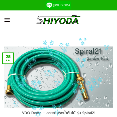
ข้าม
ไป
ยัง
เนื้อหา
28
ส.ค.
VDO Demo – สายยางรดน้ำต้นไม้ รุ่น Spiral21