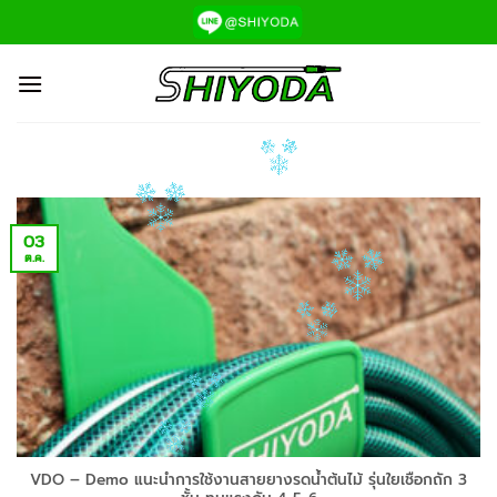
ข้าม
ไป
ยัง
เนื้อหา
03
ต.ค.
VDO – Demo แนะนำการใช้งานสายยางรดน้ำต้นไม้ รุ่นใยเชือกถัก 3