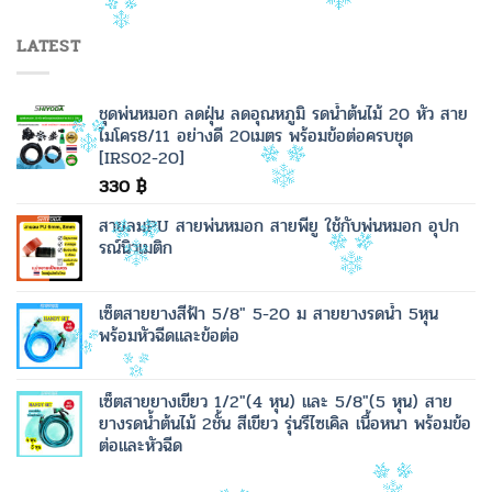
LATEST
ชุดพ่นหมอก ลดฝุ่น ลดอุณหภูมิ รดน้ำต้นไม้ 20 หัว สาย
ไมโคร8/11 อย่างดี 20เมตร พร้อมข้อต่อครบชุด
[IRS02-20]
330
฿
สายลมPU สายพ่นหมอก สายพียู ใช้กับพ่นหมอก อุปก
รณ์นิวเมติก
เซ็ตสายยางสีฟ้า 5/8" 5-20 ม สายยางรดน้ำ 5หุน
พร้อมหัวฉีดและข้อต่อ
เซ็ตสายยางเขียว 1/2"(4 หุน) และ 5/8"(5 หุน) สาย
ยางรดน้ำต้นไม้ 2ชั้น สีเขียว รุ่นรีไซเคิล เนื้อหนา พร้อมข้อ
ต่อและหัวฉีด