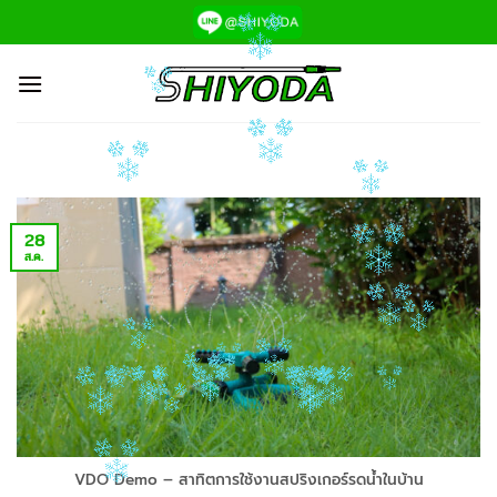
ข้าม
ไป
ยัง
เนื้อหา
28
ส.ค.
VDO Demo – สาทิตการใช้งานสปริงเกอร์รดน้ำในบ้าน