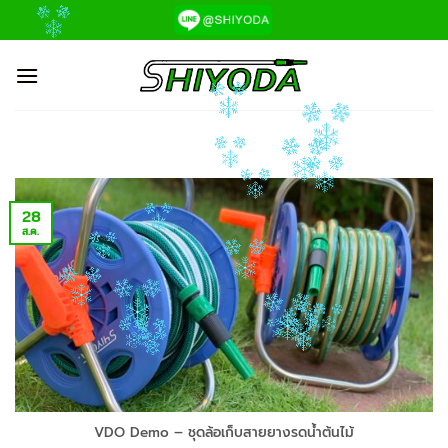
ข้าม
ไป
ยัง
เนื้อหา
28
ส.ค.
VDO Demo – ชุดล้อเก็บสายยางรดน้ำต้นไม้