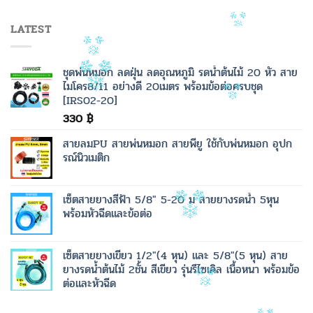
LATEST
ชุดพ่นหมอก ลดฝุ่น ลดอุณหภูมิ รดน้ำต้นไม้ 20 หัว สาย
ไมโคร8/11 อย่างดี 20เมตร พร้อมข้อต่อครบชุด
[IRS02-20]
330
฿
สายลมPU สายพ่นหมอก สายพียู ใช้กับพ่นหมอก อุปก
รณ์นิวเมติก
เซ็ตสายยางสีฟ้า 5/8" 5-20 ม สายยางรดน้ำ 5หุน
พร้อมหัวฉีดและข้อต่อ
เซ็ตสายยางเขียว 1/2"(4 หุน) และ 5/8"(5 หุน) สาย
ยางรดน้ำต้นไม้ 2ชั้น สีเขียว รุ่นรีไซเคิล เนื้อหนา พร้อมข้อ
ต่อและหัวฉีด