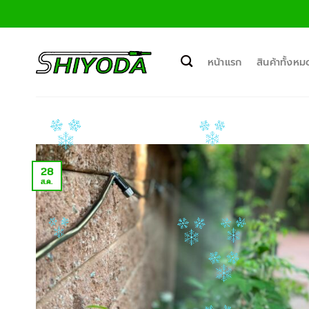
ข้าม
ไป
ยัง
เนื้อหา
หน้าแรก
สินค้าทั้งหม
28
ส.ค.