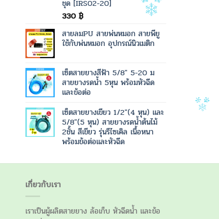
ชุด [IRS02-20]
330
฿
สายลมPU สายพ่นหมอก สายพียู
ใช้กับพ่นหมอก อุปกรณ์นิวเมติก
เซ็ตสายยางสีฟ้า 5/8" 5-20 ม
สายยางรดน้ำ 5หุน พร้อมหัวฉีด
และข้อต่อ
เซ็ตสายยางเขียว 1/2"(4 หุน) และ
5/8"(5 หุน) สายยางรดน้ำต้นไม้
2ชั้น สีเขียว รุ่นรีไซเคิล เนื้อหนา
พร้อมข้อต่อและหัวฉีด
เกี่ยวกับเรา
เราเป็นผู้ผลิตสายยาง ล้อเก็บ หัวฉีดน้ำ และข้อ