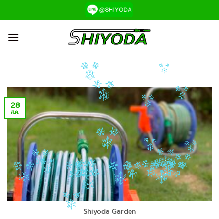
ข้าม
ไป
ยัง
เนื้อหา
28
ส.ค.
Shiyoda Garden