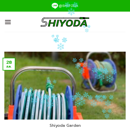
ข้าม
ไป
ยัง
เนื้อหา
28
ส.ค.
Shiyoda Garden