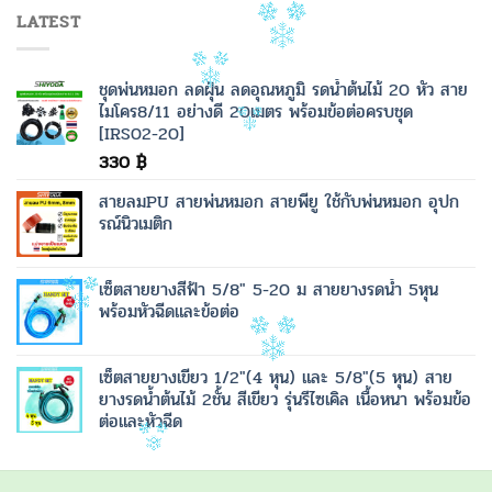
LATEST
ชุดพ่นหมอก ลดฝุ่น ลดอุณหภูมิ รดน้ำต้นไม้ 20 หัว สาย
ไมโคร8/11 อย่างดี 20เมตร พร้อมข้อต่อครบชุด
[IRS02-20]
330
฿
สายลมPU สายพ่นหมอก สายพียู ใช้กับพ่นหมอก อุปก
รณ์นิวเมติก
เซ็ตสายยางสีฟ้า 5/8" 5-20 ม สายยางรดน้ำ 5หุน
พร้อมหัวฉีดและข้อต่อ
เซ็ตสายยางเขียว 1/2"(4 หุน) และ 5/8"(5 หุน) สาย
ยางรดน้ำต้นไม้ 2ชั้น สีเขียว รุ่นรีไซเคิล เนื้อหนา พร้อมข้อ
ต่อและหัวฉีด