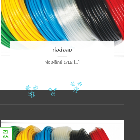
ท่อส่งลม
ท่อเฟล็กซ์ (FLE [...]
21
2
ก.ค.
ก.ค