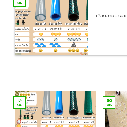
ก.ค.
เลือกสายยางอย่
30
12
ส.ค.
ก.ค.