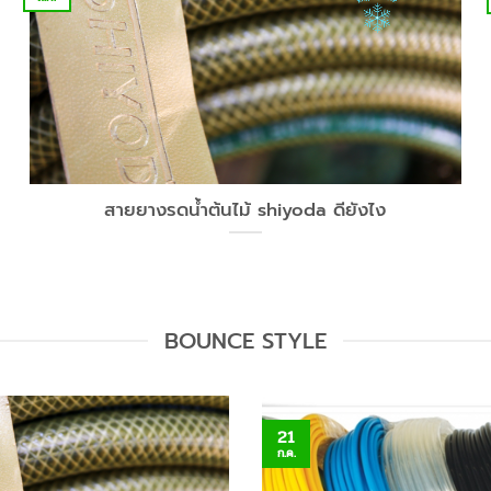
สายยางรดน้ำต้นไม้ shiyoda ดียังไง
BOUNCE STYLE
21
ก.ค.