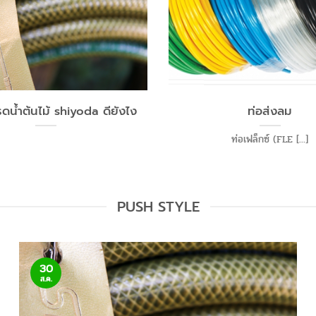
น้ำต้นไม้ shiyoda ดียังไง
ท่อส่งลม
ท่อเฟล็กซ์ (FLE [...]
PUSH STYLE
30
ส.ค.