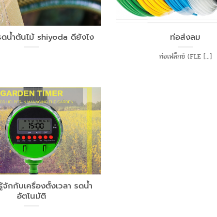
น้ำต้นไม้ shiyoda ดียังไง
ท่อส่งลม
ท่อเฟล็กซ์ (FLE [...]
้จักกับเครื่องตั้งเวลา รดน้ำ
อัตโนมัติ