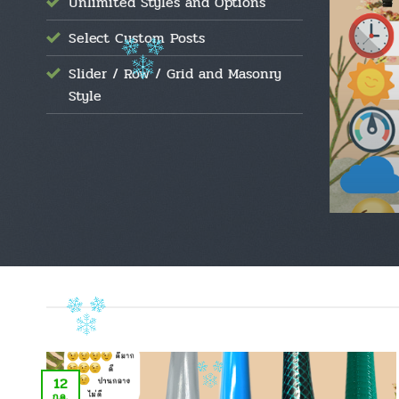
Unlimited Styles and Options
Select Custom Posts
Slider / Row / Grid and Masonry
รดน้ำอัตโนมัติ
Style
12
ก.ค.