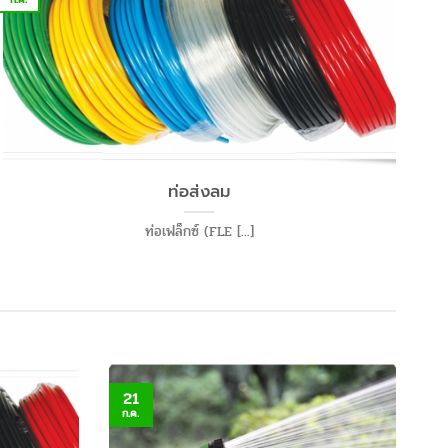
ท่อส่งลม
ท่อเฟล็กซ์ (FLE [...]
21
ก.ค.