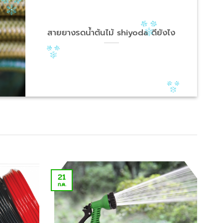
สายยางรดน้ำต้นไม้ shiyoda ดียังไง
21
ก.ค.