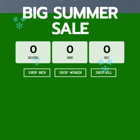
BIG SUMMER
SALE
0
0
0
HOURS
MIN
SEC
SHOP MEN
SHOP WOMEN
SHOP ALL