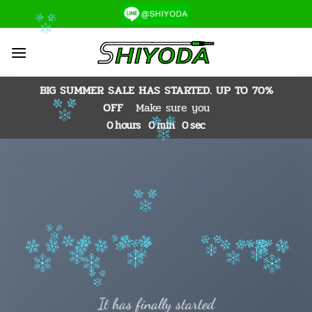
ข้าม
ไป
ยัง
เนื้อหา
BIG SUMMER SALE HAS STARTED. UP TO 70%
OFF
Make sure you
0
hours
0
min
0
sec
It has finally started