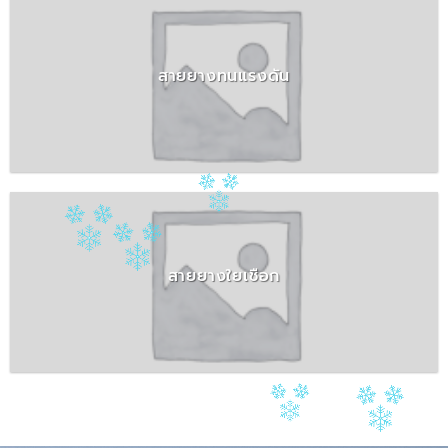
สายยางทนแรงดัน
สายยางใยเชือก