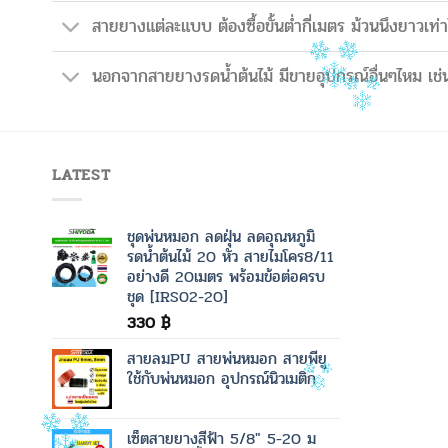
สายยางแต่ละแบบ ต้องซื้อขั้นต่ำกี่เมตร ม้วนนึงยาวเท่า
นอกจากสายยางรดน้ำต้นไม้ มีขายอุปกรณ์อื่นๆไหม เช่น
LATEST
ชุดพ่นหมอก ลดฝุ่น ลดอุณหภูมิ
รดน้ำต้นไม้ 20 หัว สายไมโคร8/11
อย่างดี 20เมตร พร้อมข้อต่อครบ
ชุด [IRS02-20]
330
฿
สายลมPU สายพ่นหมอก สายพียู
ใช้กับพ่นหมอก อุปกรณ์นิวเมติก
เซ็ตสายยางสีฟ้า 5/8" 5-20 ม