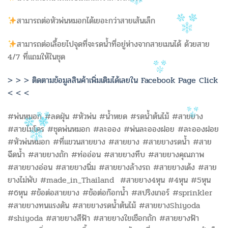
สามารถต่อหัวพ่นหมอกได้เยอะกว่าสายเส้นเล็ก
สามารถต่อเลื้อยไปจุดที่จะรดน้ำที่อยู่ห่างจากสายเมนได้ ด้วยสาย
4/7 ที่แถมให้ในชุด
> > > ติดตามข้อมูลสินค้าเพิ่มเติมได้เลยใน Facebook Page Click
< < <
#พ่นหมอก #ลดฝุ่น #หัวพ่น #น้ำหยด #รดน้ำต้นไม้ #สายยาง
#สายไมโคร #ชุดพ่นหมอก #ละออง #พ่นละอองฝอย #ละอองฝอย
#หัวพ่นหมอก #ที่แขวนสายยาง #สายยาง #สายยางรดน้ำ #สาย
ฉีดน้ำ #สายยางถัก #ท่ออ่อน #สายยางทึบ #สายยางคุณภาพ
#สายยางอ่อน #สายยางนิ่ม #สายยางล้างรถ #สายยางเด้ง #สาย
ยางไม่พับ #made_in_Thailand #สายยาง4หุน #4หุน #5หุน
#6หุน #ข้อต่อสายยาง #ข้อต่อก๊อกน้ำ #สปริงเกอร์ #sprinkler
#สายยางทนแรงดัน #สายยางรดน้ำต้นไม้ #สายยางShiyoda
#shiyoda #สายยางสีฟ้า #สายยางใยเชือกถัก #สายยางฟ้า