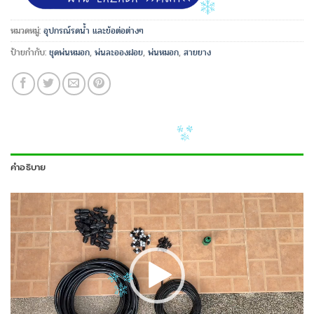
หมวดหมู่:
อุปกรณ์รดน้ำ และข้อต่อต่างๆ
ป้ายกำกับ:
ชุดพ่นหมอก
,
พ่นละอองฝอย
,
พ่นหมอก
,
สายยาง
คำอธิบาย
ตัว
เล่น
ไฟล์
วิดีโอ