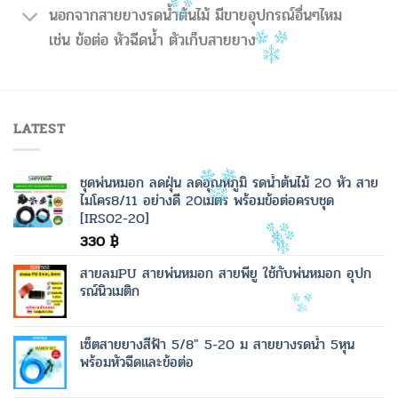
นอกจากสายยางรดน้ำต้นไม้ มีขายอุปกรณ์อื่นๆไหม
เช่น ข้อต่อ หัวฉีดน้ำ ตัวเก็บสายยาง
LATEST
ชุดพ่นหมอก ลดฝุ่น ลดอุณหภูมิ รดน้ำต้นไม้ 20 หัว สาย
ไมโคร8/11 อย่างดี 20เมตร พร้อมข้อต่อครบชุด
[IRS02-20]
330
฿
สายลมPU สายพ่นหมอก สายพียู ใช้กับพ่นหมอก อุปก
รณ์นิวเมติก
เซ็ตสายยางสีฟ้า 5/8" 5-20 ม สายยางรดน้ำ 5หุน
พร้อมหัวฉีดและข้อต่อ