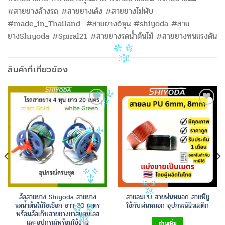
#สายยางล้างรถ #สายยางเด้ง #สายยางไม่พับ
#made_in_Thailand #สายยาง6หุน #shiyoda #สาย
ยางShiyoda #Spiral21 #สายยางรดน้ำต้นไม้ #สายยางทนแรงดัน
สินค้าที่เกี่ยวข้อง
Add to
Add to
Wishlist
Wishlist
ล้อสายยาง Shiyoda สายยาง
สายลมPU สายพ่นหมอก สายพียู
รดน้ำต้นไม้ใยเชือก ยาว 20 เมตร
ใช้กับพ่นหมอก อุปกรณ์นิวเมติก
พร้อมล้อเก็บสายยางขาสแตนเลส
และอุปกรณ์พร้อมใช้งาน
อ่านเพิ่ม