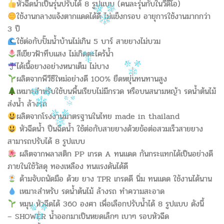
หัวฉีดน้ำเป็นรุ่นปรับได้ 8 รูปแบบ (คนละรุ่นกับในวีดีโอ)
ใช้งานกลางแจ้งตากแดดได้ดี ไม่แข็งกรอบ อายุการใช้งานมากกว่า
3 ปี
ใช้ต่อกับปั๊มน้ำบ้านไม่เกิน 5 บาร์ สายยางไม่บวม
สีเขียวฟ้าทึบแสง ไม่เกิดตะไคร้น้ำ
ได้เนื้อยางอย่างหนาเต็ม ไม่บาง
ผลิตจากพีวีซีใหม่อย่างดี 100% ยืดหยุ่นทนทานสูง
เหมาะสำหรับใช้บนพื้นเรียบไม่มีกรวด หรือบนสนามหญ้า รดน้ำต้นไม้
ส่งน้ำ ล้างรถ
ผลิตจากโรงงานมาตรฐานในไทย made in thailand
หัวฉีดน้ำ ปืนฉีดน้ำ ใช้ต่อกับสายยางด้วยข้อต่อสวมเร็วสายยาง
สามารถปรับได้ 8 รูปแบบ
ผลิตจากพลาสติก PP เกรด A ทนแดด กันกระแทกได้เป็นอย่างดี
ภายในใช้วัสดุ ทองเหลือง ทนแรงดันได้ดี
ด้ามจับถนัดมือ ด้วย ยาง TPR เกรดดี นิ่ม ทนแดด ใช้งานได้นาน
เหมาะสำหรับ รดน้ำต้นไม้ ล้างรถ ทำความสะอาด
หมุน หัวฉีดได้ 360 องศา เพื่อเลือกปรับน้ำได้ 8 รูปแบบ ดังนี้
– SHOWER น้ำออกมาเป็นหยดเล็กๆ เบาๆ รอบหัวฉีด