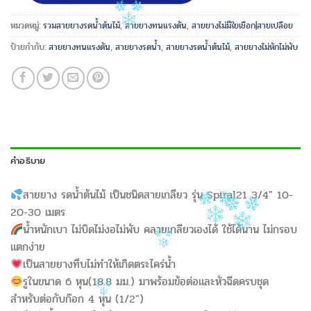
หมวดหมู่:
รวมสายยางรดน้ำต้นไม้
,
สายยางทนแรงดัน
,
สายยางไม่มีใยเชือก|สายเปลือย
ป้ายกำกับ:
สายยางทนแรงดัน
,
สายยางรดน้ำ
,
สายยางรดน้ำต้นไม้
,
สายยางไม่หักไม่พับ
คำอธิบาย
สายยาง รดน้ำต้นไม้ เป็นชนิดสายเกลียว รุ่น Spiral21 3/4″ 10-
20-30 เมตร
น้ำหนักเบา ไม่บิดไม่งอไม่พับ คลายเกลียวเองได้ ใช้ได้นาน ไม่กรอบ
แตกง่าย
เป็นสายยางทึบไม่ทำให้เกิดตระไคร่น้ำ
รูในขนาด 6 หุน(18.8 มม.) มาพร้อมข้อต่อและหัวฉีดครบชุด
สำหรับต่อกับก๊อก 4 หุน (1/2″)