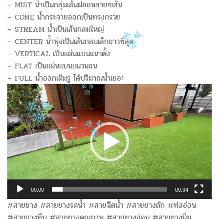
– MIST น้ำเป็นกลุ่มเส้นฝอยหลายๆเส้น
– CONE น้ำกระจายออกเป็นทรงกรวย
– STREAM น้ำเป็นเส้นกลมใหญ่
– CENTER น้ำพุ่งเป็นเส้นกลมเล็กยาวที่สุด
– VERTICAL เป็นแผ่นแบนแนวตั้ง
– FLAT เป็นแผ่นแบนแนวนอน
– FULL น้ำออกเต็มรู ได้ปริมาณน้ำเยอะ
ตัว
เล่น
ไฟล์
วิดีโอ
00:00
00:34
#สายยาง #สายยางรดน้ำ #สายฉีดน้ำ #สายยางถัก #ท่ออ่อน
#สายยางทึบ #สายยางคุณภาพ #สายยางอ่อน #สายยางนิ่ม