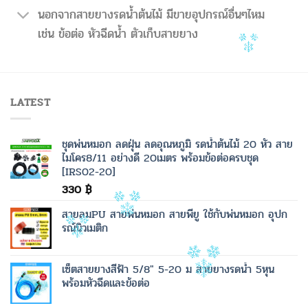
นอกจากสายยางรดน้ำต้นไม้ มีขายอุปกรณ์อื่นๆไหม
เช่น ข้อต่อ หัวฉีดน้ำ ตัวเก็บสายยาง
LATEST
ชุดพ่นหมอก ลดฝุ่น ลดอุณหภูมิ รดน้ำต้นไม้ 20 หัว สาย
ไมโคร8/11 อย่างดี 20เมตร พร้อมข้อต่อครบชุด
[IRS02-20]
330
฿
สายลมPU สายพ่นหมอก สายพียู ใช้กับพ่นหมอก อุปก
รณ์นิวเมติก
เซ็ตสายยางสีฟ้า 5/8" 5-20 ม สายยางรดน้ำ 5หุน
พร้อมหัวฉีดและข้อต่อ