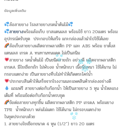
ข้อมูลเพิ่มเติม
ล้อสายยาง โรลสายยางรดน้ำต้นไม้
สายยาง
พร้อมล้อเก็บ ขาสแตนเลส พร้อมใช้ ยาว 20เมตร พร้อม
อุปกรณ์ครับชุด ประกอบให้เสร็จ แกะกล่องแล้วนำไปใช้ได้เลย
ล้อเก็บสายยางผลิตจากพลาสติก PP และ ABS พร้อม ขาตั้งส
แตนเลส เกรด A ทนทานทนแดด ไม่เป็นสนิม
สายยาง รดน้ำต้นไม้ เป็นชนิดสายถัก อย่างดี ผลิตจากพลาสติก
เกรดA มีใยเชือกถัก ไม่พับงอ น้ำหนักเบา เนื้อนิ่มหนา ใช้ได้นาน ไม่
กรอบแตกง่าย เป็นสายยางทึบไม่ทำให้เกิดตระไคร่น้ำ
ประกอบสินค้าให้เสร็จจากโรงงานและแพคสินค้ากล่องอย่างดี
แถมฟรี สายยางต่อกับก๊อกน้ำ ให้เป็นสายยาง 5 หุน น้ำไหลแรง
เต็มที่ พร้อมข้อต่อกับก๊อกน้ำครบชุด
ข้อต่อสายยางทุกชิ้น ผลิตจากพลาสติก PP เกรดA พร้อมยาง
TPR น้ำหนักเบา หล่นไม่แตก ใช้ได้นาน ไม่กรอบแตกง่าย
ในชุดประกอบด้วย
1. สายยางใยเชือกขนาด 4 หุน (1/2″) ยาว 20 เมตร