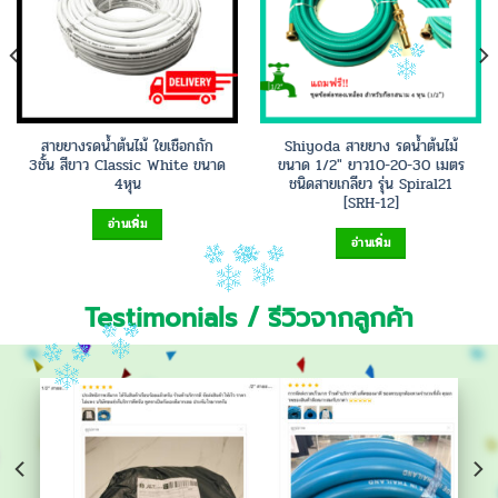
สายยางรดน้ำต้นไม้ ใยเชือกถัก
Shiyoda สายยาง รดน้ำต้นไม้
3ชั้น สีขาว Classic White ขนาด
ขนาด 1/2″ ยาว10-20-30 เมตร
4หุน
ชนิดสายเกลียว รุ่น Spiral21
[SRH-12]
อ่านเพิ่ม
อ่านเพิ่ม
Testimonials / รีวิวจากลูกค้า