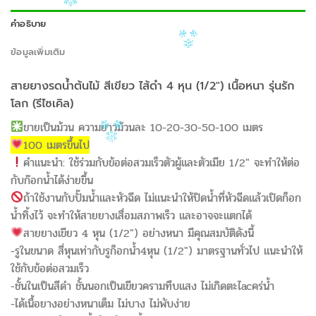
คำอธิบาย
ข้อมูลเพิ่มเติม
สายยางรดน้ำต้นไม้ สีเขียว ไส้ดำ 4 หุน (1/2″) เนื้อหนา รุ่นรัก
โลก (รีไซเคิล)
ขายเป็นม้วน ความยาวม้วนละ 10-20-30-50-100 เมตร
100 เมตรขึ้นไป
คำแนะนำ: ใช้ร่วมกับข้อต่อสวมเร็วตัวผู้และตัวเมีย 1/2″ จะทำให้ต่อ
กับก๊อกน้ำได้ง่ายขึ้น
ถ้าใช้งานกับปั๊มน้ำและหัวฉีด ไม่แนะนำให้ปิดน้ำที่หัวฉีดแล้วเปิดก็อก
น้ำทิ้งไว้ จะทำให้สายยางเสื่อมสภาพเร็ว และอาจจะแตกได้
สายยางเขียว 4 หุน (1/2″) อย่างหนา มีคุณสมบัติดังนี้
-รูในขนาด สี่หุนเท่ากับรูก็อกน้ำ4หุน (1/2″) มาตรฐานทั่วไป แนะนำให้
ใช้กับข้อต่อสวมเร็ว
-ชั้นในเป็นสีดำ ชั้นนอกเป็นเขียวครามทึบแสง ไม่เกิดตะไacคร่น้ำ
-ได้เนื้อยางอย่างหนาเต็ม ไม่บาง ไม่พับง่าย