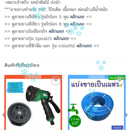
-เหมาะสำหรับ รดน้ำต้นไม้ ส่งน้ำ
***สายยางทำจาก PVC รีไซเคิล เนื้อหนา ค่อนข้างมีน้ำหนัก
>> ดูสายยางสีเขียว รุ่นรักโลก 5 หุน
คลิกเลย
<<
>> ดูสายยางสีเขียว รุ่นรักโลก 6 หุน
คลิกเลย
<<
>> ดูสายยางใยเชือกถัก
คลิกเลย!
<<
>> ดูสายยางรุ่น Spiral21
คลิกเลย!
<<
>> ดูสายยางสีฟ้านิ่ม และ รุ่น colorful
คลิกเลย!
<<
สินค้าที่เกี่ยวข้อง
Add to
Add to
Wishlist
Wishlist