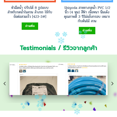
หัวฉีดน้ำ ปรับได้ 8 รูปแบบ
Shiyoda สายยางรดน้ำ PVC 1/2
สำหรับรดน้ำในสวน ล้างรถ ใช้กับ
นิ้ว (4 หุน) สีฟ้า เนื้อหนา นิ่มเด้ง
ข้อต่อสวมเร็ว [423-3#]
คุณภาพดี 3 ปีไม่แข็งกรอบ เหมาะ
กับต้นไม้ สวน
อ่านเพิ่ม
อ่านเพิ่ม
Testimonials / รีวิวจากลูกค้า