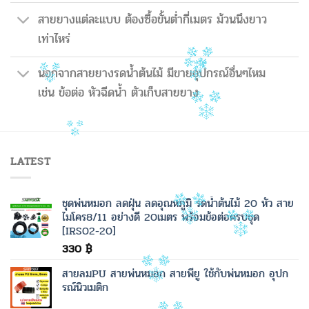
สายยางแต่ละแบบ ต้องซื้อขั้นต่ำกี่เมตร ม้วนนึงยาว
เท่าไหร่
นอกจากสายยางรดน้ำต้นไม้ มีขายอุปกรณ์อื่นๆไหม
เช่น ข้อต่อ หัวฉีดน้ำ ตัวเก็บสายยาง
LATEST
ชุดพ่นหมอก ลดฝุ่น ลดอุณหภูมิ รดน้ำต้นไม้ 20 หัว สาย
ไมโคร8/11 อย่างดี 20เมตร พร้อมข้อต่อครบชุด
[IRS02-20]
330
฿
สายลมPU สายพ่นหมอก สายพียู ใช้กับพ่นหมอก อุปก
รณ์นิวเมติก