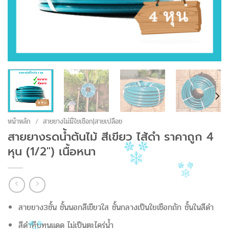
หน้าหลัก
/
สายยางไม่มีใยเชือก|สายเปลือย
สายยางรดน้ำต้นไม้ สีเขียว ไส้ดำ ราคาถูก 4
หุน (1/2″) เนื้อหนา
สายยาง3ชั้น ชั้นนอกสีเขียวใส ชั้นกลางเป็นใยเชือกถัก ชั้นในสีดำ
สีดำทึบทนแดด ไม่เป็นตะไคร่น้ำ