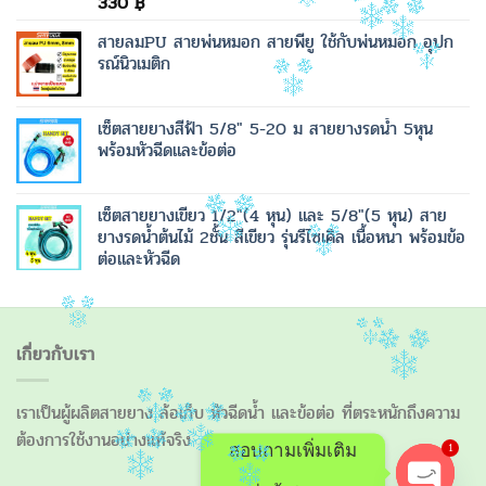
330
฿
สายลมPU สายพ่นหมอก สายพียู ใช้กับพ่นหมอก อุปก
รณ์นิวเมติก
เซ็ตสายยางสีฟ้า 5/8" 5-20 ม สายยางรดน้ำ 5หุน
พร้อมหัวฉีดและข้อต่อ
เซ็ตสายยางเขียว 1/2"(4 หุน) และ 5/8"(5 หุน) สาย
ยางรดน้ำต้นไม้ 2ชั้น สีเขียว รุ่นรีไซเคิล เนื้อหนา พร้อมข้อ
ต่อและหัวฉีด
เกี่ยวกับเรา
เราเป็นผู้ผลิตสายยาง ล้อเก็บ หัวฉีดน้ำ และข้อต่อ ที่ตระหนักถึงความ
ต้องการใช้งานอย่างแท้จริง
1
สอบถามเพิ่มเติม