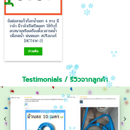
ข้อต่อสวมเร็วก็อกน้ำแยก 4 ทาง มี
วาล์ว มีวาล์วเปิดปิดแยก ใช้กับก็
อกสนามหรือเครื่องตั้งเวลารดน้ำ
เพื่อรดน้ำ พ่นหมอก สปริงเกอร์
[HCT4W-2]
อ่านเพิ่ม
Testimonials / รีวิวจากลูกค้า