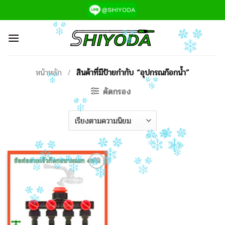
ข้าม
ไป
ยัง
เนื้อหา
หน้าหลัก
/
สินค้าที่มีป้ายกำกับ “อุปกรณก๊อกน้ำ”
คัดกรอง
Add to
Wishlist