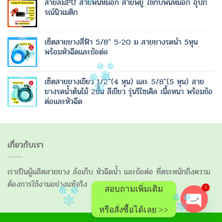
สายลมPU สายพ่นหมอก สายพียู ใช้กับพ่นหมอก อุปก
รณ์นิวเมติก
เซ็ตสายยางสีฟ้า 5/8" 5-20 ม สายยางรดน้ำ 5หุน
พร้อมหัวฉีดและข้อต่อ
เซ็ตสายยางเขียว 1/2"(4 หุน) และ 5/8"(5 หุน) สาย
ยางรดน้ำต้นไม้ 2ชั้น สีเขียว รุ่นรีไซเคิล เนื้อหนา พร้อมข้อ
ต่อและหัวฉีด
เกี่ยวกับเรา
เราเป็นผู้ผลิตสายยาง ล้อเก็บ หัวฉีดน้ำ และข้อต่อ ที่ตระหนักถึงความ
ต้องการใช้งานอย่างแท้จริง
1
สอบถามเพิ่มเติม
หรือสั่งซื้อได้เลย >>