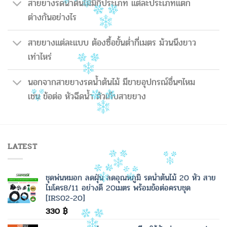
สายยางรดน้ำต้นไม้มีกี่ประเภท แต่ละประเภทแตก
ต่างกันอย่างไร
สายยางแต่ละแบบ ต้องซื้อขั้นต่ำกี่เมตร ม้วนนึงยาว
เท่าไหร่
นอกจากสายยางรดน้ำต้นไม้ มีขายอุปกรณ์อื่นๆไหม
เช่น ข้อต่อ หัวฉีดน้ำ ตัวเก็บสายยาง
LATEST
ชุดพ่นหมอก ลดฝุ่น ลดอุณหภูมิ รดน้ำต้นไม้ 20 หัว สาย
ไมโคร8/11 อย่างดี 20เมตร พร้อมข้อต่อครบชุด
[IRS02-20]
330
฿