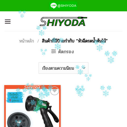
ข้าม
ไป
ยัง
เนื้อหา
หน้าหลัก
/
สินค้าที่มีป้ายกำกับ “หัวฉีดรดน้ำต้นไม้”
คัดกรอง
Add to
Wishlist