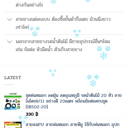
ต่างกันอย่างไร
สายยางแต่ละแบบ ต้องซื้อขั้นต่ำกี่เมตร ม้วนนึงยาว
เท่าไหร่
นอกจากสายยางรดน้ำต้นไม้ มีขายอุปกรณ์อื่นๆไหม
เช่น ข้อต่อ หัวฉีดน้ำ ตัวเก็บสายยาง
LATEST
ชุดพ่นหมอก ลดฝุ่น ลดอุณหภูมิ รดน้ำต้นไม้ 20 หัว สาย
ไมโคร8/11 อย่างดี 20เมตร พร้อมข้อต่อครบชุด
[IRS02-20]
330
฿
สายลมPU สายพ่นหมอก สายพียู ใช้กับพ่นหมอก อุปก