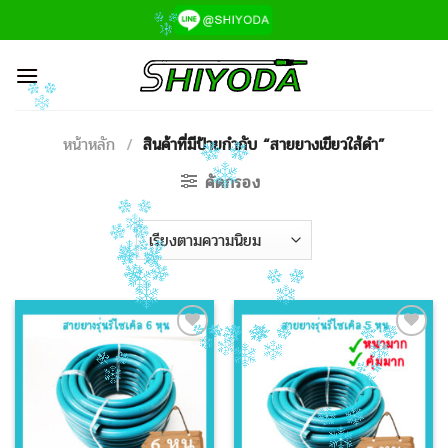
ข้าม
ไป
ยัง
เนื้อหา
หน้าหลัก
/
สินค้าที่มีป้ายกำกับ “สายยางเขียวใส้ดำ”
คัดกรอง
Add to
Add to
Wishlist
Wishlist