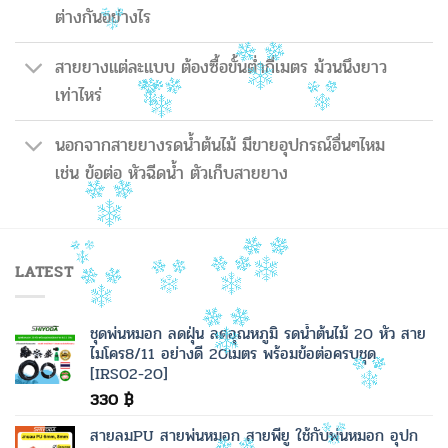
ต่างกันอย่างไร
สายยางแต่ละแบบ ต้องซื้อขั้นต่ำกี่เมตร ม้วนนึงยาว
เท่าไหร่
นอกจากสายยางรดน้ำต้นไม้ มีขายอุปกรณ์อื่นๆไหม
เช่น ข้อต่อ หัวฉีดน้ำ ตัวเก็บสายยาง
LATEST
ชุดพ่นหมอก ลดฝุ่น ลดอุณหภูมิ รดน้ำต้นไม้ 20 หัว สาย
ไมโคร8/11 อย่างดี 20เมตร พร้อมข้อต่อครบชุด
[IRS02-20]
330
฿
สายลมPU สายพ่นหมอก สายพียู ใช้กับพ่นหมอก อุปก