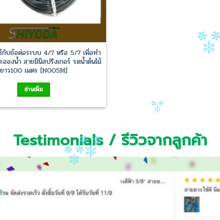
้กับข้อต่อระบบ 4/7 หรือ 5/7 เพื่อทำ
ะอองน้ำ สายมินิสปริงเกอร์ รดน้ำต้นไม้
ยาว100 เมตร [N005M]
อ่านเพิ่ม
Testimonials / รีวิวจากลูกค้า