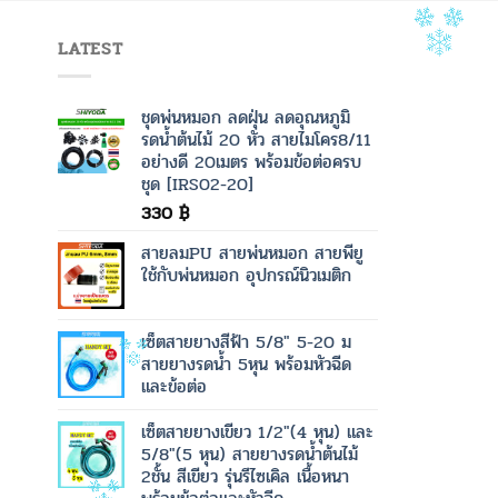
LATEST
ชุดพ่นหมอก ลดฝุ่น ลดอุณหภูมิ
รดน้ำต้นไม้ 20 หัว สายไมโคร8/11
อย่างดี 20เมตร พร้อมข้อต่อครบ
ชุด [IRS02-20]
330
฿
สายลมPU สายพ่นหมอก สายพียู
ใช้กับพ่นหมอก อุปกรณ์นิวเมติก
เซ็ตสายยางสีฟ้า 5/8" 5-20 ม
สายยางรดน้ำ 5หุน พร้อมหัวฉีด
และข้อต่อ
เซ็ตสายยางเขียว 1/2"(4 หุน) และ
5/8"(5 หุน) สายยางรดน้ำต้นไม้
2ชั้น สีเขียว รุ่นรีไซเคิล เนื้อหนา