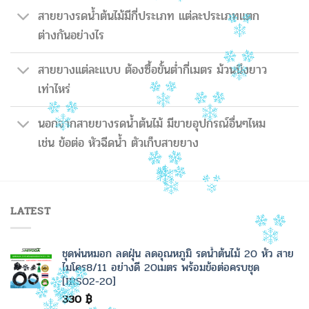
สายยางรดน้ำต้นไม้มีกี่ประเภท แต่ละประเภทแตก
ต่างกันอย่างไร
สายยางแต่ละแบบ ต้องซื้อขั้นต่ำกี่เมตร ม้วนนึงยาว
เท่าไหร่
นอกจากสายยางรดน้ำต้นไม้ มีขายอุปกรณ์อื่นๆไหม
เช่น ข้อต่อ หัวฉีดน้ำ ตัวเก็บสายยาง
LATEST
ชุดพ่นหมอก ลดฝุ่น ลดอุณหภูมิ รดน้ำต้นไม้ 20 หัว สาย
ไมโคร8/11 อย่างดี 20เมตร พร้อมข้อต่อครบชุด
[IRS02-20]
330
฿