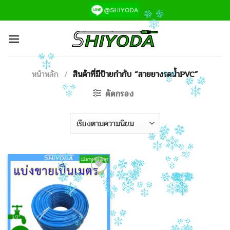
ข้าม
ไป
ยัง
เนื้อหา
หน้าหลัก
/
สินค้าที่มีป้ายกำกับ “สายยางรดน้ำPVC”
คัดกรอง
Add to
Wishlist