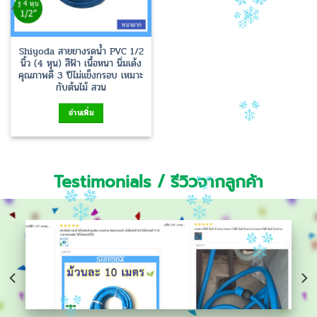
Shiyoda สายยางรดน้ำ PVC 1/2
นิ้ว (4 หุน) สีฟ้า เนื้อหนา นิ่มเด้ง
คุณภาพดี 3 ปีไม่แข็งกรอบ เหมาะ
กับต้นไม้ สวน
อ่านเพิ่ม
Testimonials / รีวิวจากลูกค้า