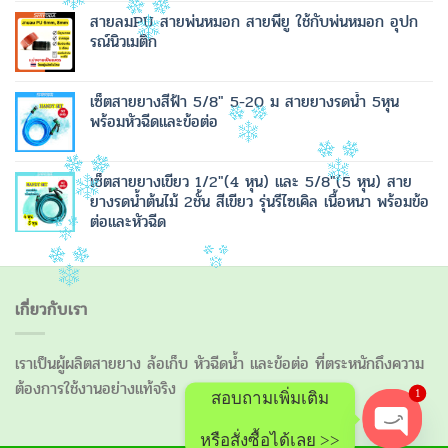
สายลมPU สายพ่นหมอก สายพียู ใช้กับพ่นหมอก อุปก
รณ์นิวเมติก
เซ็ตสายยางสีฟ้า 5/8" 5-20 ม สายยางรดน้ำ 5หุน
พร้อมหัวฉีดและข้อต่อ
เซ็ตสายยางเขียว 1/2"(4 หุน) และ 5/8"(5 หุน) สาย
ยางรดน้ำต้นไม้ 2ชั้น สีเขียว รุ่นรีไซเคิล เนื้อหนา พร้อมข้อ
ต่อและหัวฉีด
เกี่ยวกับเรา
เราเป็นผู้ผลิตสายยาง ล้อเก็บ หัวฉีดน้ำ และข้อต่อ ที่ตระหนักถึงความ
ต้องการใช้งานอย่างแท้จริง
1
สอบถามเพิ่มเติม
หรือสั่งซื้อได้เลย >>