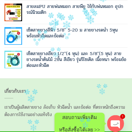
สายลมPU สายพ่นหมอก สายพียู ใช้กับพ่นหมอก อุปก
รณ์นิวเมติก
เซ็ตสายยางสีฟ้า 5/8" 5-20 ม สายยางรดน้ำ 5หุน
พร้อมหัวฉีดและข้อต่อ
เซ็ตสายยางเขียว 1/2"(4 หุน) และ 5/8"(5 หุน) สาย
ยางรดน้ำต้นไม้ 2ชั้น สีเขียว รุ่นรีไซเคิล เนื้อหนา พร้อมข้อ
ต่อและหัวฉีด
เกี่ยวกับเรา
เราเป็นผู้ผลิตสายยาง ล้อเก็บ หัวฉีดน้ำ และข้อต่อ ที่ตระหนักถึงความ
ต้องการใช้งานอย่างแท้จริง
1
สอบถามเพิ่มเติม
หรือสั่งซื้อได้เลย >>