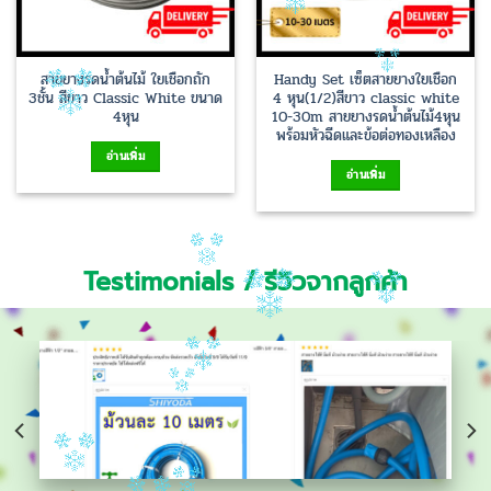
สายยางรดน้ำต้นไม้ ใยเชือกถัก
Handy Set เซ็ตสายยางใยเชือก
3ชั้น สีขาว Classic White ขนาด
4 หุน(1/2)สีขาว classic white
4หุน
10-30m สายยางรดน้ำต้นไม้4หุน
พร้อมหัวฉีดและข้อต่อทองเหลือง
อ่านเพิ่ม
อ่านเพิ่ม
Testimonials / รีวิวจากลูกค้า