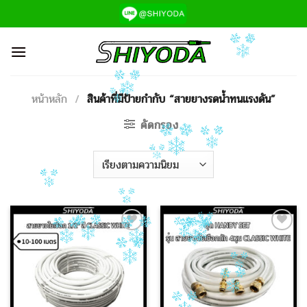
ข้าม
ไป
ยัง
เนื้อหา
หน้าหลัก
/
สินค้าที่มีป้ายกำกับ “สายยางรดน้ำทนแรงดัน”
คัดกรอง
Add to
Add to
Wishlist
Wishlist