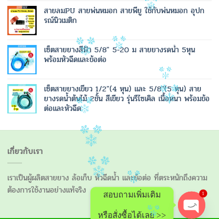
สายลมPU สายพ่นหมอก สายพียู ใช้กับพ่นหมอก อุปก
รณ์นิวเมติก
เซ็ตสายยางสีฟ้า 5/8" 5-20 ม สายยางรดน้ำ 5หุน
พร้อมหัวฉีดและข้อต่อ
เซ็ตสายยางเขียว 1/2"(4 หุน) และ 5/8"(5 หุน) สาย
ยางรดน้ำต้นไม้ 2ชั้น สีเขียว รุ่นรีไซเคิล เนื้อหนา พร้อมข้อ
ต่อและหัวฉีด
เกี่ยวกับเรา
เราเป็นผู้ผลิตสายยาง ล้อเก็บ หัวฉีดน้ำ และข้อต่อ ที่ตระหนักถึงความ
ต้องการใช้งานอย่างแท้จริง
1
สอบถามเพิ่มเติม
หรือสั่งซื้อได้เลย >>