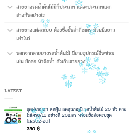
สายยางรดน้ำต้นไม้มีกี่ประเภท แต่ละประเภทแตก
ต่างกันอย่างไร
สายยางแต่ละแบบ ต้องซื้อขั้นต่ำกี่เมตร ม้วนนึงยาว
เท่าไหร่
นอกจากสายยางรดน้ำต้นไม้ มีขายอุปกรณ์อื่นๆไหม
เช่น ข้อต่อ หัวฉีดน้ำ ตัวเก็บสายยาง
LATEST
ชุดพ่นหมอก ลดฝุ่น ลดอุณหภูมิ รดน้ำต้นไม้ 20 หัว สาย
ไมโคร8/11 อย่างดี 20เมตร พร้อมข้อต่อครบชุด
[IRS02-20]
330
฿