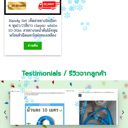
Handy Set เซ็ตสายยางใยเชือก
4 หุน(1/2)สีขาว classic white
10-30m สายยางรดน้ำต้นไม้4หุน
พร้อมหัวฉีดและข้อต่อทองเหลือง
อ่านเพิ่ม
Testimonials / รีวิวจากลูกค้า