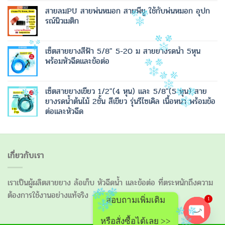
สายลมPU สายพ่นหมอก สายพียู ใช้กับพ่นหมอก อุปก
รณ์นิวเมติก
เซ็ตสายยางสีฟ้า 5/8" 5-20 ม สายยางรดน้ำ 5หุน
พร้อมหัวฉีดและข้อต่อ
เซ็ตสายยางเขียว 1/2"(4 หุน) และ 5/8"(5 หุน) สาย
ยางรดน้ำต้นไม้ 2ชั้น สีเขียว รุ่นรีไซเคิล เนื้อหนา พร้อมข้อ
ต่อและหัวฉีด
เกี่ยวกับเรา
เราเป็นผู้ผลิตสายยาง ล้อเก็บ หัวฉีดน้ำ และข้อต่อ ที่ตระหนักถึงความ
ต้องการใช้งานอย่างแท้จริง
1
สอบถามเพิ่มเติม
หรือสั่งซื้อได้เลย >>