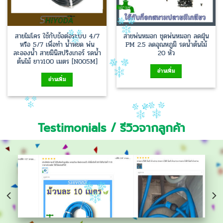
สายไมโคร ใช้กับข้อต่อระบบ 4/7
สายพ่นหมอก ชุดพ่นหมอก ลดฝุ่น
หรือ 5/7 เพื่อทำ น้ำหยด พ่น
PM 2.5 ลดอุณหภูมิ รดน้ำต้นไม้
ละอองน้ำ สายมินิสปริงเกอร์ รดน้ำ
20 หัว
ต้นไม้ ยาว100 เมตร [N005M]
อ่านเพิ่ม
อ่านเพิ่ม
Testimonials / รีวิวจากลูกค้า