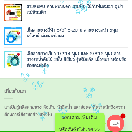
สายลมPU สายพ่นหมอก สายพียู ใช้กับพ่นหมอก อุปก
รณ์นิวเมติก
เซ็ตสายยางสีฟ้า 5/8" 5-20 ม สายยางรดน้ำ 5หุน
พร้อมหัวฉีดและข้อต่อ
เซ็ตสายยางเขียว 1/2"(4 หุน) และ 5/8"(5 หุน) สาย
ยางรดน้ำต้นไม้ 2ชั้น สีเขียว รุ่นรีไซเคิล เนื้อหนา พร้อมข้อ
ต่อและหัวฉีด
เกี่ยวกับเรา
เราเป็นผู้ผลิตสายยาง ล้อเก็บ หัวฉีดน้ำ และข้อต่อ ที่ตระหนักถึงความ
ต้องการใช้งานอย่างแท้จริง
1
สอบถามเพิ่มเติม
หรือสั่งซื้อได้เลย >>