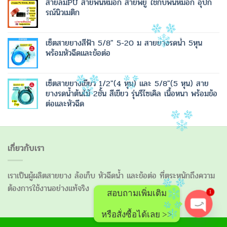
สายลมPU สายพ่นหมอก สายพียู ใช้กับพ่นหมอก อุปก
รณ์นิวเมติก
เซ็ตสายยางสีฟ้า 5/8" 5-20 ม สายยางรดน้ำ 5หุน
พร้อมหัวฉีดและข้อต่อ
เซ็ตสายยางเขียว 1/2"(4 หุน) และ 5/8"(5 หุน) สาย
ยางรดน้ำต้นไม้ 2ชั้น สีเขียว รุ่นรีไซเคิล เนื้อหนา พร้อมข้อ
ต่อและหัวฉีด
เกี่ยวกับเรา
เราเป็นผู้ผลิตสายยาง ล้อเก็บ หัวฉีดน้ำ และข้อต่อ ที่ตระหนักถึงความ
ต้องการใช้งานอย่างแท้จริง
1
สอบถามเพิ่มเติม
หรือสั่งซื้อได้เลย >>