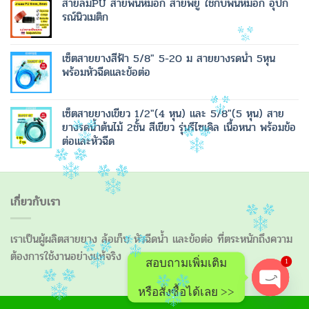
สายลมPU สายพ่นหมอก สายพียู ใช้กับพ่นหมอก อุปก
รณ์นิวเมติก
เซ็ตสายยางสีฟ้า 5/8" 5-20 ม สายยางรดน้ำ 5หุน
พร้อมหัวฉีดและข้อต่อ
เซ็ตสายยางเขียว 1/2"(4 หุน) และ 5/8"(5 หุน) สาย
ยางรดน้ำต้นไม้ 2ชั้น สีเขียว รุ่นรีไซเคิล เนื้อหนา พร้อมข้อ
ต่อและหัวฉีด
เกี่ยวกับเรา
เราเป็นผู้ผลิตสายยาง ล้อเก็บ หัวฉีดน้ำ และข้อต่อ ที่ตระหนักถึงความ
ต้องการใช้งานอย่างแท้จริง
1
สอบถามเพิ่มเติม
หรือสั่งซื้อได้เลย >>