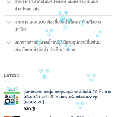
สายยางรดน้ำต้นไม้มีกี่ประเภท แต่ละประเภทแตก
ต่างกันอย่างไร
สายยางแต่ละแบบ ต้องซื้อขั้นต่ำกี่เมตร ม้วนนึงยาว
เท่าไหร่
นอกจากสายยางรดน้ำต้นไม้ มีขายอุปกรณ์อื่นๆไหม
เช่น ข้อต่อ หัวฉีดน้ำ ตัวเก็บสายยาง
LATEST
ชุดพ่นหมอก ลดฝุ่น ลดอุณหภูมิ รดน้ำต้นไม้ 20 หัว สาย
ไมโคร8/11 อย่างดี 20เมตร พร้อมข้อต่อครบชุด
[IRS02-20]
330
฿