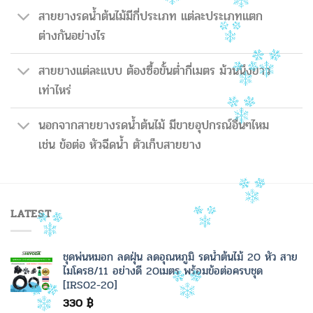
สายยางรดน้ำต้นไม้มีกี่ประเภท แต่ละประเภทแตก
ต่างกันอย่างไร
สายยางแต่ละแบบ ต้องซื้อขั้นต่ำกี่เมตร ม้วนนึงยาว
เท่าไหร่
นอกจากสายยางรดน้ำต้นไม้ มีขายอุปกรณ์อื่นๆไหม
เช่น ข้อต่อ หัวฉีดน้ำ ตัวเก็บสายยาง
LATEST
ชุดพ่นหมอก ลดฝุ่น ลดอุณหภูมิ รดน้ำต้นไม้ 20 หัว สาย
ไมโคร8/11 อย่างดี 20เมตร พร้อมข้อต่อครบชุด
[IRS02-20]
330
฿