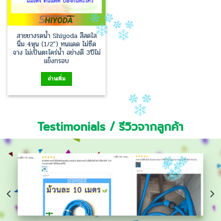
สายยางรดน้ำ Shiyoda สีสดใส
นิ่ม 4หุน (1/2″) ทนแดด ไม่ซีด
จาง ไม่เป็นตะไคร่น้ำ อย่างดี 3ปีไม่
แข็งกรอบ
อ่านเพิ่ม
Testimonials / รีวิวจากลูกค้า