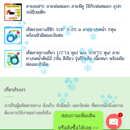
สายลมPU สายพ่นหมอก สายพียู ใช้กับพ่นหมอก อุปก
รณ์นิวเมติก
เซ็ตสายยางสีฟ้า 5/8" 5-20 ม สายยางรดน้ำ 5หุน
พร้อมหัวฉีดและข้อต่อ
เซ็ตสายยางเขียว 1/2"(4 หุน) และ 5/8"(5 หุน) สาย
ยางรดน้ำต้นไม้ 2ชั้น สีเขียว รุ่นรีไซเคิล เนื้อหนา พร้อมข้อ
ต่อและหัวฉีด
เกี่ยวกับเรา
เราเป็นผู้ผลิตสายยาง ล้อเก็บ หัวฉีดน้ำ และข้อต่อ ที่ตระหนักถึงความ
ต้องการใช้งานอย่างแท้จริง
1
สอบถามเพิ่มเติม
หรือสั่งซื้อได้เลย >>