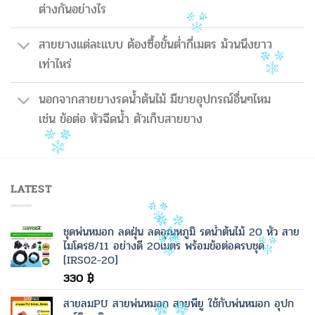
ต่างกันอย่างไร
สายยางแต่ละแบบ ต้องซื้อขั้นต่ำกี่เมตร ม้วนนึงยาว
เท่าไหร่
นอกจากสายยางรดน้ำต้นไม้ มีขายอุปกรณ์อื่นๆไหม
เช่น ข้อต่อ หัวฉีดน้ำ ตัวเก็บสายยาง
LATEST
ชุดพ่นหมอก ลดฝุ่น ลดอุณหภูมิ รดน้ำต้นไม้ 20 หัว สาย
ไมโคร8/11 อย่างดี 20เมตร พร้อมข้อต่อครบชุด
[IRS02-20]
330
฿
สายลมPU สายพ่นหมอก สายพียู ใช้กับพ่นหมอก อุปก