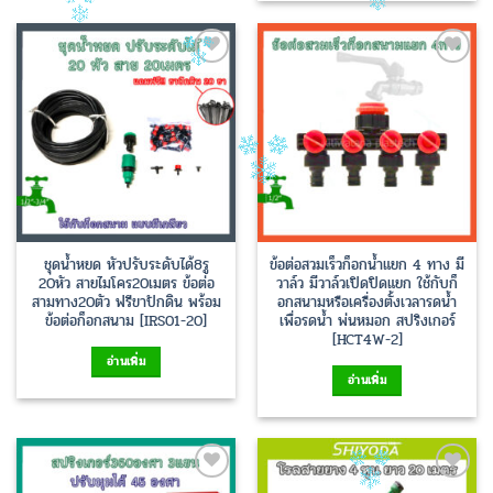
Add to
Add to
Wishlist
Wishlist
ชุดน้ำหยด หัวปรับระดับได้8รู
ข้อต่อสวมเร็วก็อกน้ำแยก 4 ทาง มี
20หัว สายไมโคร20เมตร ข้อต่อ
วาล์ว มีวาล์วเปิดปิดแยก ใช้กับก็
สามทาง20ตัว ฟรีขาปักดิน พร้อม
อกสนามหรือเครื่องตั้งเวลารดน้ำ
ข้อต่อก็อกสนาม [IRS01-20]
เพื่อรดน้ำ พ่นหมอก สปริงเกอร์
[HCT4W-2]
อ่านเพิ่ม
อ่านเพิ่ม