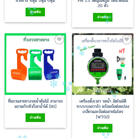
สายยาง 4หุน 5หุน 6หุน
PM 2.5 ลดอุณหภูมิ รดน้ำต้นไม้
20 หัว
อ่านเพิ่ม
อ่านเพิ่ม
Add to
Add to
Wishlist
Wishlist
ที่แขวนสายยางรดน้ำต้นไม้ สามารถ
เครื่องตั้งเวลา รดน้ำ อัตโนมัติ
แขวนกับหัวก็อกน้ำได้ [H1]
ระบบบอลวาล์ว พร้อมข้อต่อแปลง
เกลียวและข้อต่อสายไมโคร
[WT02]
อ่านเพิ่ม
อ่านเพิ่ม