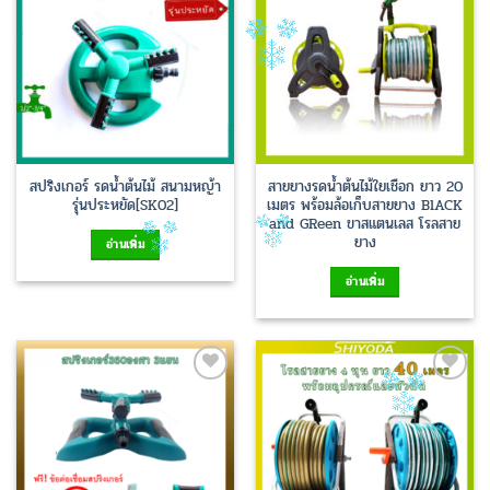
Add to
Add to
Wishlist
Wishlist
สปริงเกอร์ รดน้ำต้นไม้ สนามหญ้า
สายยางรดน้ำต้นไม้ใยเชือก ยาว 20
รุ่นประหยัด[SK02]
เมตร พร้อมล้อเก็บสายยาง BlACK
and GReen ขาสแตนเลส โรลสาย
ยาง
อ่านเพิ่ม
อ่านเพิ่ม
Add to
Add to
Wishlist
Wishlist