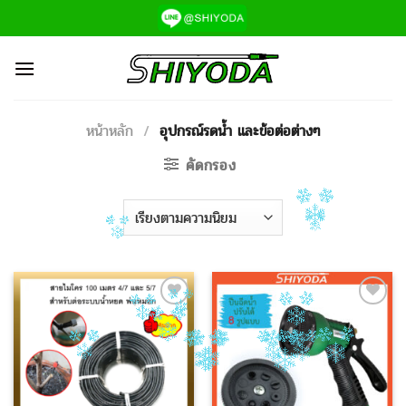
ข้าม
ไป
ยัง
เนื้อหา
หน้าหลัก
/
อุปกรณ์รดน้ำ และข้อต่อต่างๆ
คัดกรอง
Add to
Add to
Wishlist
Wishlist