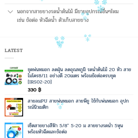
นอกจากสายยางรดน้ำต้นไม้ มีขายอุปกรณ์อื่นๆไหม
เช่น ข้อต่อ หัวฉีดน้ำ ตัวเก็บสายยาง
LATEST
ชุดพ่นหมอก ลดฝุ่น ลดอุณหภูมิ รดน้ำต้นไม้ 20 หัว สาย
ไมโคร8/11 อย่างดี 20เมตร พร้อมข้อต่อครบชุด
[IRS02-20]
330
฿
สายลมPU สายพ่นหมอก สายพียู ใช้กับพ่นหมอก อุปก
รณ์นิวเมติก
เซ็ตสายยางสีฟ้า 5/8" 5-20 ม สายยางรดน้ำ 5หุน
พร้อมหัวฉีดและข้อต่อ