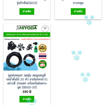
รุ่นปักดิน[SK03]
ยาง4หุน
อ่านเพิ่ม
อ่านเพิ่ม
Add to
Wishlist
ชุดพ่นหมอก ลดฝุ่น ลดอุณหภูมิ
รดน้ำต้นไม้ 20 หัว สายไมโคร8/11
อย่างดี 20เมตร พร้อมข้อต่อครบ
ชุด [IRS02-20]
330
฿
อ่านเพิ่ม