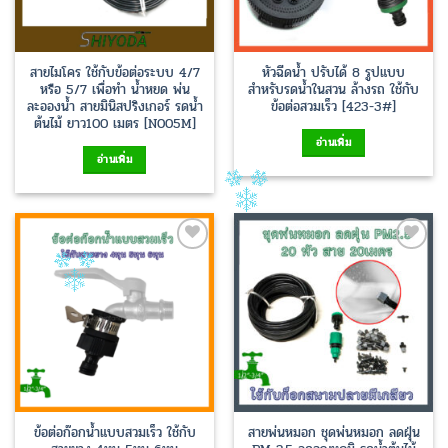
สายไมโคร ใช้กับข้อต่อระบบ 4/7
หัวฉีดน้ำ ปรับได้ 8 รูปแบบ
หรือ 5/7 เพื่อทำ น้ำหยด พ่น
สำหรับรดน้ำในสวน ล้างรถ ใช้กับ
ละอองน้ำ สายมินิสปริงเกอร์ รดน้ำ
ข้อต่อสวมเร็ว [423-3#]
ต้นไม้ ยาว100 เมตร [N005M]
อ่านเพิ่ม
อ่านเพิ่ม
Add to
Add to
Wishlist
Wishlist
ข้อต่อก๊อกน้ำแบบสวมเร็ว ใช้กับ
สายพ่นหมอก ชุดพ่นหมอก ลดฝุ่น