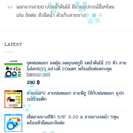
นอกจากสายยางรดน้ำต้นไม้ มีขายอุปกรณ์อื่นๆไหม
เช่น ข้อต่อ หัวฉีดน้ำ ตัวเก็บสายยาง
LATEST
ชุดพ่นหมอก ลดฝุ่น ลดอุณหภูมิ รดน้ำต้นไม้ 20 หัว สาย
ไมโคร8/11 อย่างดี 20เมตร พร้อมข้อต่อครบชุด
[IRS02-20]
330
฿
สายลมPU สายพ่นหมอก สายพียู ใช้กับพ่นหมอก อุปก
รณ์นิวเมติก
เซ็ตสายยางสีฟ้า 5/8" 5-20 ม สายยางรดน้ำ 5หุน
พร้อมหัวฉีดและข้อต่อ