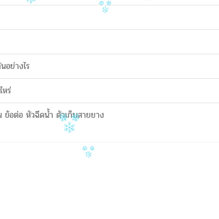
ันอย่างไร
ไหร่
 ข้อต่อ หัวฉีดน้ำ ตัวเก็บสายยาง