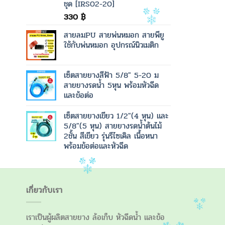
ชุด [IRS02-20]
330
฿
สายลมPU สายพ่นหมอก สายพียู
ใช้กับพ่นหมอก อุปกรณ์นิวเมติก
เซ็ตสายยางสีฟ้า 5/8" 5-20 ม
สายยางรดน้ำ 5หุน พร้อมหัวฉีด
และข้อต่อ
เซ็ตสายยางเขียว 1/2"(4 หุน) และ
5/8"(5 หุน) สายยางรดน้ำต้นไม้
2ชั้น สีเขียว รุ่นรีไซเคิล เนื้อหนา
พร้อมข้อต่อและหัวฉีด
เกี่ยวกับเรา
เราเป็นผู้ผลิตสายยาง ล้อเก็บ หัวฉีดน้ำ และข้อ