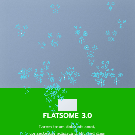
FLATSOME 3.0
Lorem ipsum dolor sit amet,
consectetuer adipiscing elit, sed diam