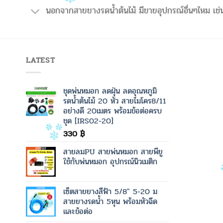
นอกจากสายยางรดน้ำต้นไม้ มีขายอุปกรณ์อื่นๆไหม เช่น
LATEST
ชุดพ่นหมอก ลดฝุ่น ลดอุณหภูมิ
รดน้ำต้นไม้ 20 หัว สายไมโคร8/11
อย่างดี 20เมตร พร้อมข้อต่อครบ
ชุด [IRS02-20]
330
฿
สายลมPU สายพ่นหมอก สายพียู
ใช้กับพ่นหมอก อุปกรณ์นิวเมติก
เซ็ตสายยางสีฟ้า 5/8" 5-20 ม
สายยางรดน้ำ 5หุน พร้อมหัวฉีด
และข้อต่อ