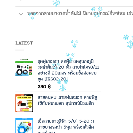
นอกจากสายยางรดน้ำต้นไม้ มีขายอุปกรณ์อื่นๆไหม เช่น
LATEST
ชุดพ่นหมอก ลดฝุ่น ลดอุณหภูมิ
รดน้ำต้นไม้ 20 หัว สายไมโคร8/11
อย่างดี 20เมตร พร้อมข้อต่อครบ
ชุด [IRS02-20]
330
฿
สายลมPU สายพ่นหมอก สายพียู
ใช้กับพ่นหมอก อุปกรณ์นิวเมติก
เซ็ตสายยางสีฟ้า 5/8" 5-20 ม
สายยางรดน้ำ 5หุน พร้อมหัวฉีด
และข้อต่อ