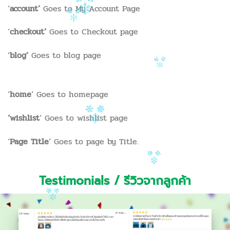
‘
account’
Goes to My Account Page
‘
checkout’
Goes to Checkout page
‘
blog’
Goes to blog page
‘
home
‘ Goes to homepage
‘wishlist
‘ Goes to wishlist page
‘
Page Title
‘ Goes to page by Title.
Testimonials / รีวิวจากลูกค้า