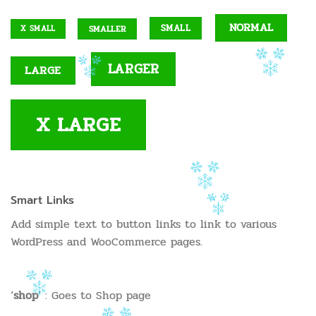
NORMAL
SMALL
SMALLER
X SMALL
LARGER
LARGE
X LARGE
Smart Links
Add simple text to button links to link to various
WordPress and WooCommerce pages.
‘
shop
‘ : Goes to Shop page