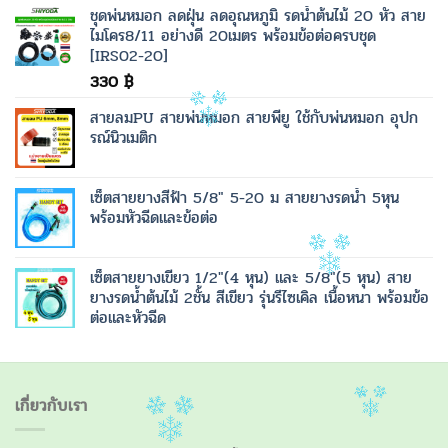
ชุดพ่นหมอก ลดฝุ่น ลดอุณหภูมิ รดน้ำต้นไม้ 20 หัว สาย
ไมโคร8/11 อย่างดี 20เมตร พร้อมข้อต่อครบชุด
[IRS02-20]
330
฿
สายลมPU สายพ่นหมอก สายพียู ใช้กับพ่นหมอก อุปก
รณ์นิวเมติก
เซ็ตสายยางสีฟ้า 5/8" 5-20 ม สายยางรดน้ำ 5หุน
พร้อมหัวฉีดและข้อต่อ
เซ็ตสายยางเขียว 1/2"(4 หุน) และ 5/8"(5 หุน) สาย
ยางรดน้ำต้นไม้ 2ชั้น สีเขียว รุ่นรีไซเคิล เนื้อหนา พร้อมข้อ
ต่อและหัวฉีด
เกี่ยวกับเรา