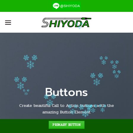
ข้าม
ไป
ยัง
เนื้อหา
Buttons
Create beautiful Call to Action buttons with the
amazing Button Element
PRIMARY BUTTON