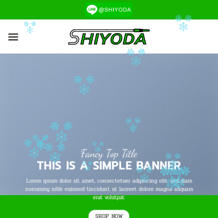
ข้าม
ไป
ยัง
เนื้อหา
Fancy Top Title
THIS IS A SIMPLE BANNER
Lorem ipsum dolor sit amet, consectetuer adipiscing elit, sed diam
nonummy nibh euismod tincidunt ut laoreet dolore magna aliquam
erat volutpat.
SHOP NOW