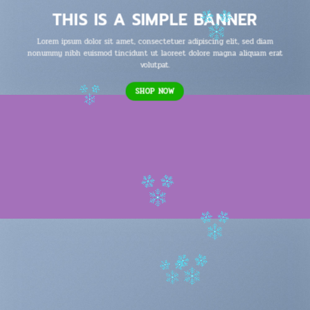
THIS IS A SIMPLE BANNER
Lorem ipsum dolor sit amet, consectetuer adipiscing elit, sed diam
nonummy nibh euismod tincidunt ut laoreet dolore magna aliquam erat
volutpat.
SHOP NOW