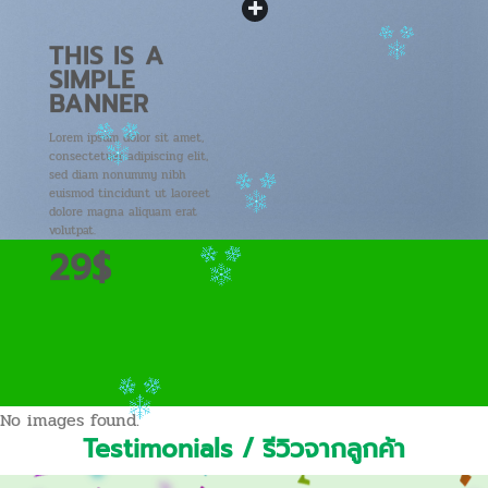
THIS IS A
SIMPLE
BANNER
Lorem ipsum dolor sit amet,
consectetuer adipiscing elit,
sed diam nonummy nibh
euismod tincidunt ut laoreet
dolore magna aliquam erat
volutpat.
29$
No images found.
Testimonials / รีวิวจากลูกค้า