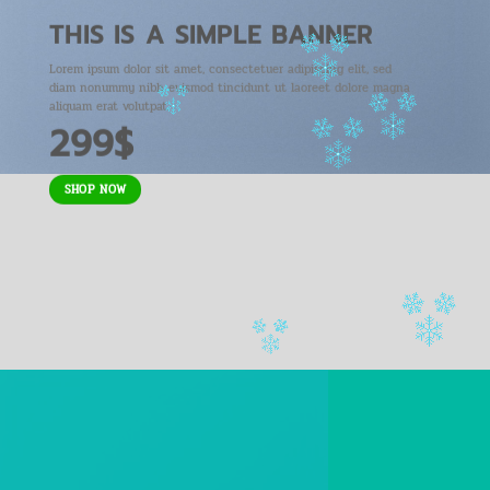
THIS IS A SIMPLE BANNER
Lorem ipsum dolor sit amet, consectetuer adipiscing elit, sed
diam nonummy nibh euismod tincidunt ut laoreet dolore magna
aliquam erat volutpat.
299$
SHOP NOW