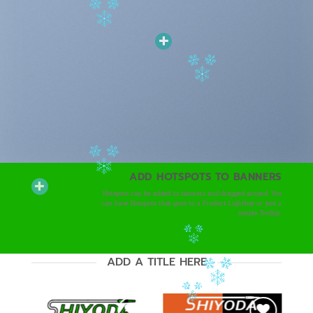
ADD HOTSPOTS TO BANNERS
Hotspots can be added to banners and dragged around. You
can have Hotspots that goes to a Product Lightbox or just a
simple Tooltip.
ADD A TITLE HERE