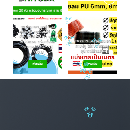
to
Add to
Add to
ist
Wishlist
Wishlist
ชุดพ่นหมอก ลดฝุ่น ลด
อุณหภูมิ รดน้ำต้นไม้ 20
หัว สายไมโคร8/11 อย่าง
สายลมPU สายพ่นหมอก
ดี 20เมตร พร้อมข้อต่อ
สายพียู ใช้กับพ่นหมอก
ครบชุด [IRS02-20]
อุปกรณ์นิวเมติก
330
฿
อ่านเพิ่ม
อ่านเพิ่ม