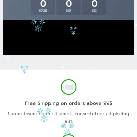
0
0
0
HOURS
MIN
SEC
Free Shipping on orders above 99$
Lorem ipsum dolor sit amet, consectetuer adipiscing
elit