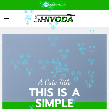
ข้าม
ไป
ยัง
เนื้อหา
A Cute Title
THIS IS A
SIMPLE