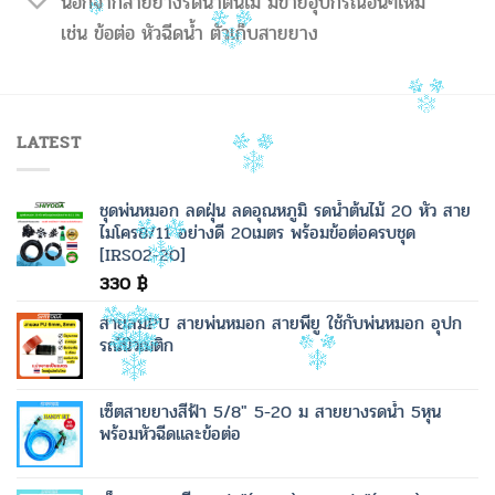
นอกจากสายยางรดน้ำต้นไม้ มีขายอุปกรณ์อื่นๆไหม
เช่น ข้อต่อ หัวฉีดน้ำ ตัวเก็บสายยาง
LATEST
ชุดพ่นหมอก ลดฝุ่น ลดอุณหภูมิ รดน้ำต้นไม้ 20 หัว สาย
ไมโคร8/11 อย่างดี 20เมตร พร้อมข้อต่อครบชุด
[IRS02-20]
330
฿
สายลมPU สายพ่นหมอก สายพียู ใช้กับพ่นหมอก อุปก
รณ์นิวเมติก
เซ็ตสายยางสีฟ้า 5/8" 5-20 ม สายยางรดน้ำ 5หุน
พร้อมหัวฉีดและข้อต่อ